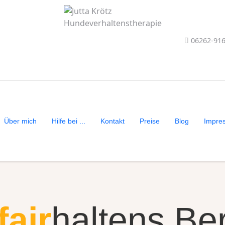
06262-91
Über mich
Hilfe bei ...
Kontakt
Preise
Blog
Impre
fair
haltens Be