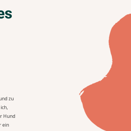
es
Hund zu
ich,
er Hund
r ein