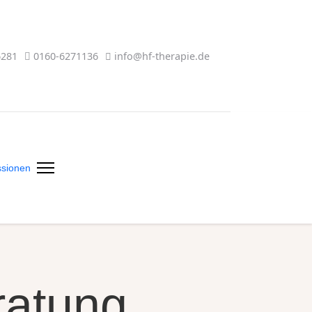
6281
0160-6271136
info@hf-therapie.de
ssionen
ratung