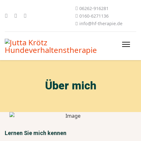
06262-916281
0160-6271136
info@hf-therapie.de
Über mich
Lernen Sie mich kennen