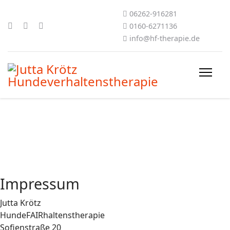
06262-916281
0160-6271136
info@hf-therapie.de
Impressum
Jutta Krötz
HundeFAIRhaltenstherapie
Sofienstraße 20