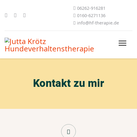
06262-916281
0160-6271136
info@hf-therapie.de
Kontakt zu mir