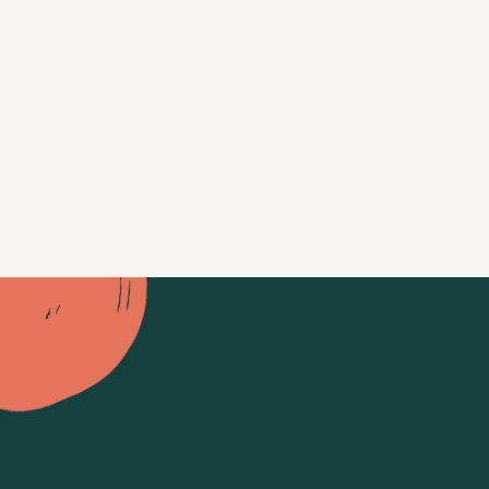
Lass uns
miteinander handeln
Du und Dein Hund
HIER KANN ICH HELFEN